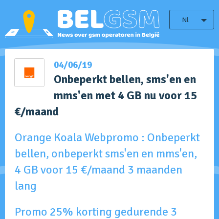
Nl
04/06/19
Onbeperkt bellen, sms'en en
mms'en met 4 GB nu voor 15
€/maand
Orange Koala Webpromo : Onbeperkt
bellen, onbeperkt sms'en en mms'en,
4 GB voor 15 €/maand 3 maanden
lang
Promo 25% korting gedurende 3