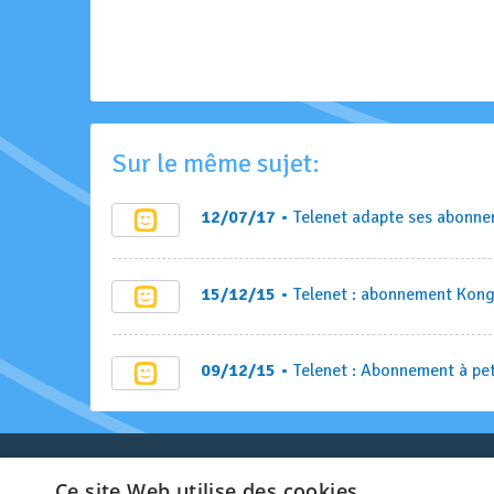
Sur le même sujet:
12/07/17
• Telenet adapte ses abonne
15/12/15
• Telenet : abonnement Kon
09/12/15
• Telenet : Abonnement à pet
Ce site Web utilise des cookies