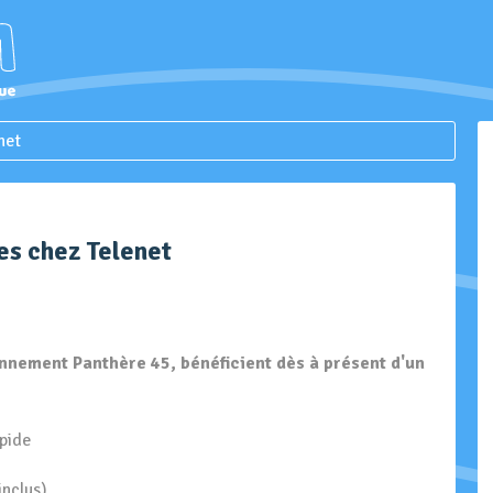
net
es chez Telenet
bonnement Panthère 45, bénéficient dès à présent d'un
apide
inclus)