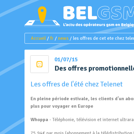
Accueil
/
fr
/
news
/ les offres de cet ete chez tele
01/07/15
Des offres promotionnell
Les offres de l'été chez Telenet
En pleine période estivale, les clients d'un a
plus pour voyager en Europe
Whoppa
- Téléphonie, télévision et internet ultrar
75,94€ par mois (abonnement à la télédistribution 