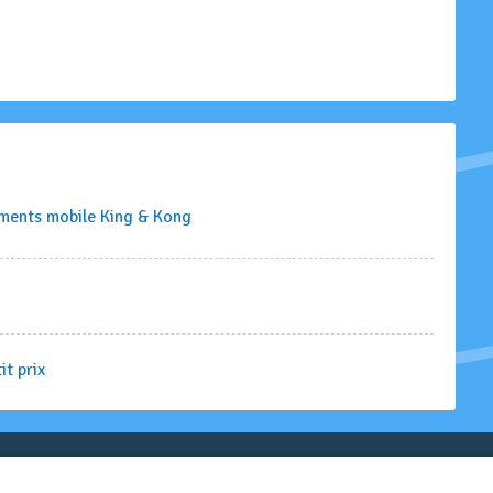
ments mobile King & Kong
g
it prix
Toute l'actualité des réseaux GSM et opérateurs actifs en Belgique.
© 2026 Belgsm.com est indépendant des opérateurs mobiles en Belgique.