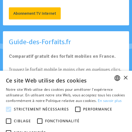
Abonnement TV Internet
Guide-des-Forfaits.fr
Comparatif gratuit des forfait mobiles en France.
Trouvez le forfait mobile le moins cher en quelques clics.
×
Ce site Web utilise des cookies
Forfait Mobiles en France
Notre site Web utilise des cookies pour améliorer l'expérience
FRENCH
utilisateur. En utilisant notre site Web, vous acceptez tous les cookies
conformément à notre Politique relative aux cookies.
En savoir plus
DUTCH
STRICTEMENT NÉCESSAIRES
PERFORMANCE
Toute l'actualité des réseaux GSM et opérateurs actifs en
Belgique.
CIBLAGE
FONCTIONNALITÉ
© 2026 Belgsm.com est indépendant des opérateurs mobiles en Belgique.
Site édité par Bertholet Publishing sprl.