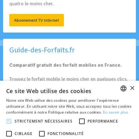
quatro le moins cher.
Abonnement TV Internet
Guide-des-Forfaits.fr
Comparatif gratuit des forfait mobiles en France.
Trouvez le forfait mobile le moins cher en quelques clics.
×
Ce site Web utilise des cookies
Forfait Mobiles en France
Notre site Web utilise des cookies pour améliorer l'expérience
FRENCH
utilisateur. En utilisant notre site Web, vous acceptez tous les cookies
conformément à notre Politique relative aux cookies.
En savoir plus
DUTCH
STRICTEMENT NÉCESSAIRES
PERFORMANCE
Toute l'actualité des réseaux GSM et opérateurs actifs en
Belgique.
CIBLAGE
FONCTIONNALITÉ
© 2026 Belgsm.com est indépendant des opérateurs mobiles en Belgique.