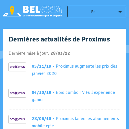
Fr
Dernières actualités de Proximus
Dernière mise à jour:
28/03/22
05/11/19
• Proximus augmente les prix dès
janvier 2020
04/10/19
• Epic combo TV Full experience
gamer
28/06/18
• Proximus lance les abonnements
mobile epic