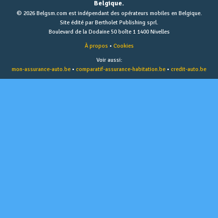
Belgique.
© 2026 Belgsm.com est indépendant des opérateurs mobiles en Belgique.
Site édité par Bertholet Publishing sprl.
Boulevard de la Dodaine 50 boîte 1 1400 Nivelles
À propos
•
Cookies
Voir aussi:
mon-assurance-auto.be
•
comparatif-assurance-habitation.be
•
credit-auto.be