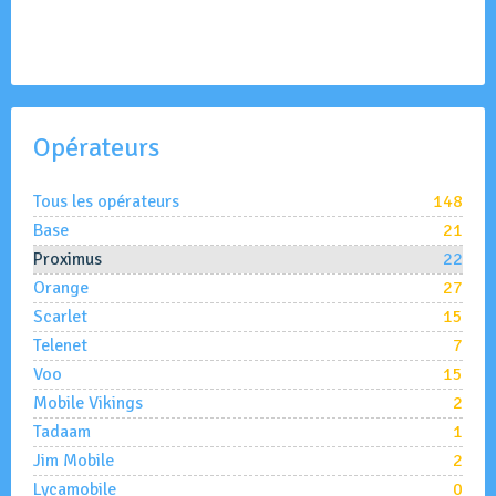
Opérateurs
Tous les opérateurs
148
Base
21
Proximus
22
Orange
27
Scarlet
15
Telenet
7
Voo
15
Mobile Vikings
2
Tadaam
1
Jim Mobile
2
Lycamobile
0