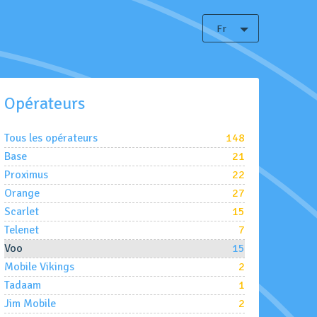
Fr
Opérateurs
Tous les opérateurs
148
Base
21
Proximus
22
Orange
27
Scarlet
15
Telenet
7
Voo
15
Mobile Vikings
2
Tadaam
1
Jim Mobile
2