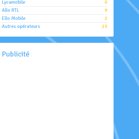
Lycamobile
0
Allo RTL
9
Ello Mobile
2
Autres opérateurs
23
Publicité