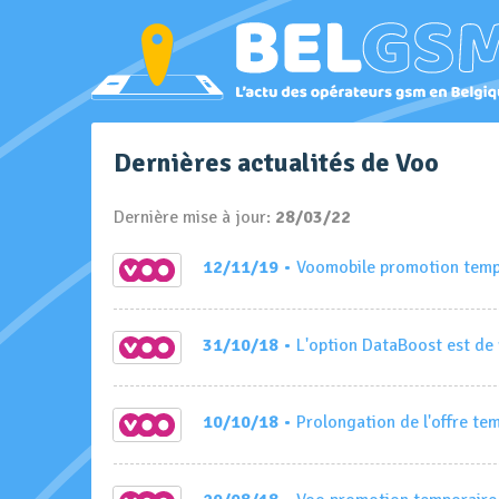
Dernières actualités de Voo
Dernière mise à jour:
28/03/22
12/11/19
• Voomobile promotion temp
31/10/18
• L'option DataBoost est de
10/10/18
• Prolongation de l'offre te