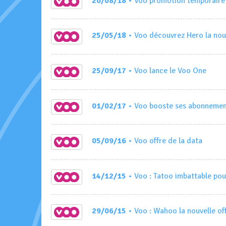
20/08/18
• Voo promotion temporaire
25/05/18
• Voo découvrez Hero la nou
25/09/17
• Voo lance le Voo One
01/02/17
• Voo booste ses abonnement
05/09/16
• Voo offre de la data
14/12/15
• Voo : Tatoo imbattable pour
29/06/15
• Voo : Wahoo la nouvelle of