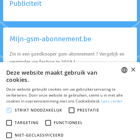
Publiciteit
Mijn-gsm-abonnement.be
Zin in een goedkooper gsm-abonnement ? Vergelijk en
verminder uw factuur in 2019 ! .
×
Deze website maakt gebruik van
GSM Abonnement
cookies.
FRENCH
Deze website gebruikt cookies om uw gebruikerservaring te
verbeteren. Door onze website te gebruiken, stemt u in met alle
DUTCH
cookies in overeenstemming met ons Cookiebeleid.
Lees verder
Alle actualiteit van de GSM netwerken en operators actief in
STRIKT NOODZAKELIJK
PRESTATIE
België.
© 2026 Belgsm.com is onafhankelijk van de mobiele operatoren in België.
TARGETING
FUNCTIONEEL
Site opgesteld door Bertholet Publishing bvba.
Rue des Croix du Feu 5, 1420 Braine-l'Alleud.
NIET-GECLASSIFICEERD