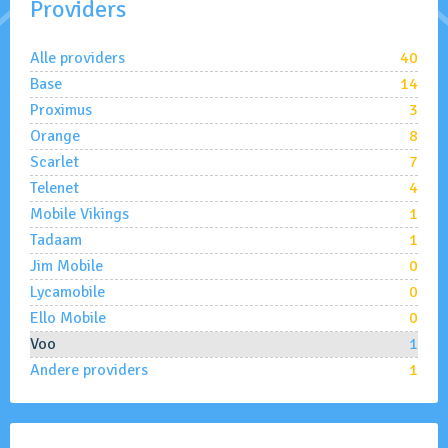
Providers
Alle providers
40
Base
14
Proximus
3
Orange
8
Scarlet
7
Telenet
4
Mobile Vikings
1
Tadaam
1
Jim Mobile
0
Lycamobile
0
Ello Mobile
0
Voo
1
Andere providers
1