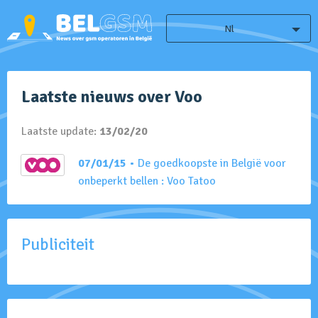
Nl
Laatste nieuws over Voo
Laatste update:
13/02/20
07/01/15
• De goedkoopste in België voor
onbeperkt bellen : Voo Tatoo
Publiciteit