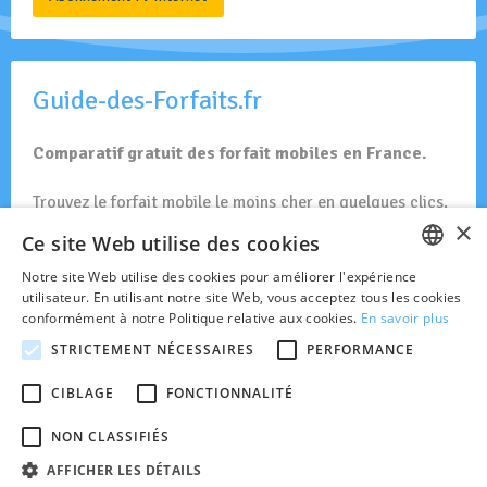
Guide-des-Forfaits.fr
Comparatif gratuit des forfait mobiles en France.
Trouvez le forfait mobile le moins cher en quelques clics.
×
Ce site Web utilise des cookies
Forfait Mobiles en France
Notre site Web utilise des cookies pour améliorer l'expérience
FRENCH
utilisateur. En utilisant notre site Web, vous acceptez tous les cookies
conformément à notre Politique relative aux cookies.
En savoir plus
DUTCH
STRICTEMENT NÉCESSAIRES
PERFORMANCE
Toute l'actualité des réseaux GSM et opérateurs actifs en
Belgique.
CIBLAGE
FONCTIONNALITÉ
© 2026 Belgsm.com est indépendant des opérateurs mobiles en Belgique.
Site édité par Bertholet Publishing sprl.
NON CLASSIFIÉS
Boulevard de la Dodaine 50 boîte 1 1400 Nivelles
AFFICHER LES DÉTAILS
À propos
•
Cookies