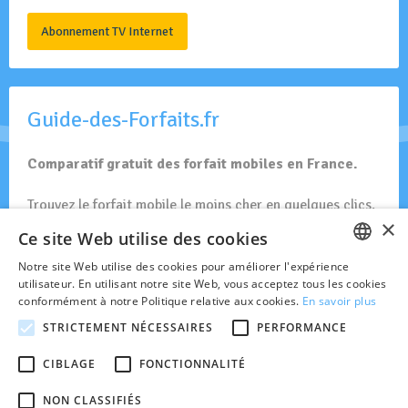
Abonnement TV Internet
Guide-des-Forfaits.fr
Comparatif gratuit des forfait mobiles en France.
Trouvez le forfait mobile le moins cher en quelques clics.
×
Ce site Web utilise des cookies
Forfait Mobiles en France
Notre site Web utilise des cookies pour améliorer l'expérience
FRENCH
utilisateur. En utilisant notre site Web, vous acceptez tous les cookies
conformément à notre Politique relative aux cookies.
En savoir plus
DUTCH
STRICTEMENT NÉCESSAIRES
PERFORMANCE
Toute l'actualité des réseaux GSM et opérateurs actifs en
Belgique.
CIBLAGE
FONCTIONNALITÉ
© 2026 Belgsm.com est indépendant des opérateurs mobiles en Belgique.
Site édité par Bertholet Publishing sprl.
NON CLASSIFIÉS